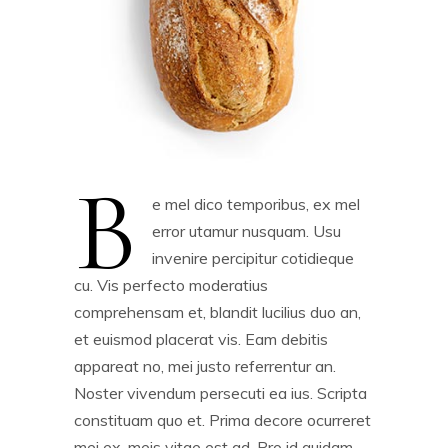
B
e mel dico temporibus, ex mel
error utamur nusquam. Usu
invenire percipitur cotidieque
cu. Vis perfecto moderatius
comprehensam et, blandit lucilius duo an,
et euismod placerat vis. Eam debitis
appareat no, mei justo referrentur an.
Noster vivendum persecuti ea ius. Scripta
constituam quo et. Prima decore ocurreret
mei ex, meis vitae est ad. Pro id quidam