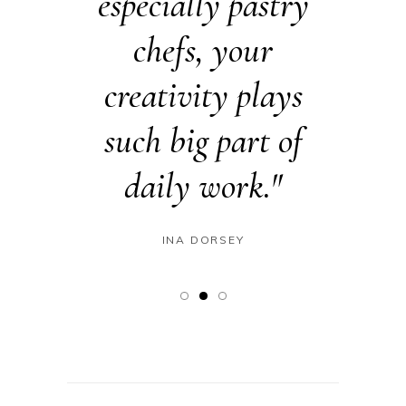
 cake,
especially pastry
and 
udding
chefs, your
made 
om when
creativity plays
Beaut
 kids."
such big part of
for 
daily work."
Occ
LY
INA DORSEY
RA