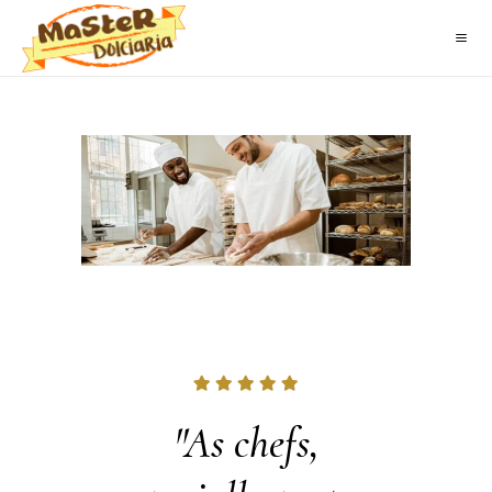
 has a
"As chefs,
"Qual