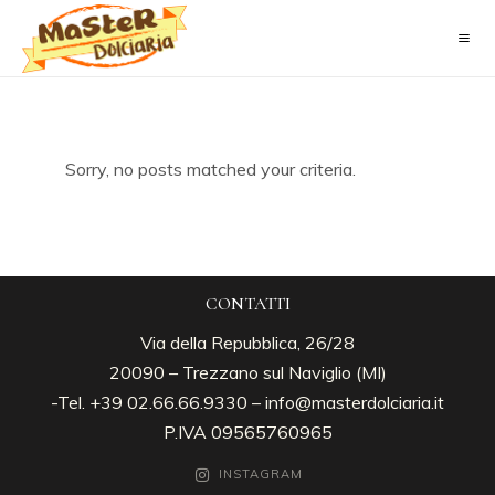
Sorry, no posts matched your criteria.
CONTATTI
Via della Repubblica, 26/28
20090 – Trezzano sul Naviglio (MI)
-Tel. +39 02.66.66.9330 –
info@masterdolciaria.it
P.IVA 09565760965
INSTAGRAM