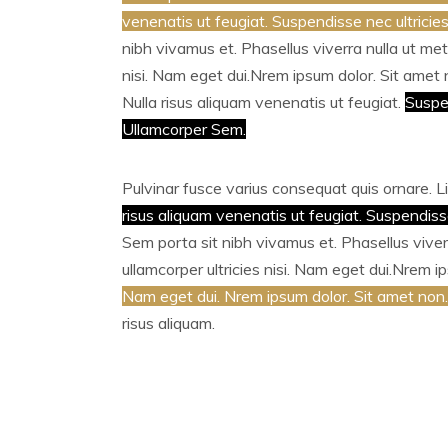
venenatis ut feugiat. Suspendisse nec ultricie
nibh vivamus et. Phasellus viverra nulla ut met
nisi. Nam eget dui.Nrem ipsum dolor. Sit amet n
Nulla risus aliquam venenatis ut feugiat.
Suspen
Ullamcorper Sem.
Pulvinar fusce varius consequat quis ornare. L
risus aliquam venenatis ut feugiat. Suspendisse
Sem porta sit nibh vivamus et. Phasellus viverr
ullamcorper ultricies nisi. Nam eget dui.Nrem i
Nam eget dui. Nrem ipsum dolor. Sit amet non. L
risus aliquam.