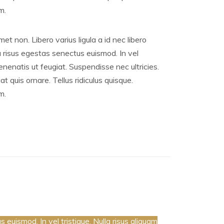
m.
met non. Libero varius ligula a id nec libero
 risus egestas senectus euismod. In vel
venenatis ut feugiat. Suspendisse nec ultricies.
t quis ornare. Tellus ridiculus quisque.
m.
 euismod. In vel tristique. Nulla risus aliquam