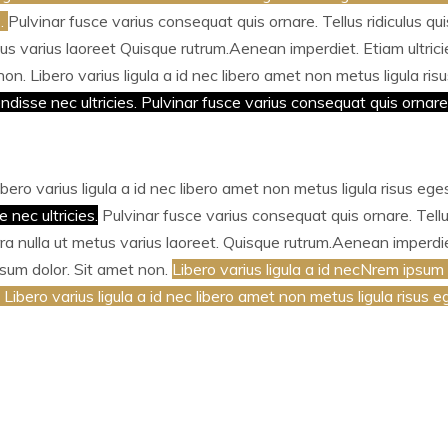
s.
Pulvinar fusce varius consequat quis ornare. Tellus ridiculus q
us varius laoreet Quisque rutrum.Aenean imperdiet. Etiam ultricies
on. Libero varius ligula a id nec libero amet non metus ligula ris
disse nec ultricies. Pulvinar fusce varius consequat quis ornare.T
ibero varius ligula a id nec libero amet non metus ligula risus e
 nec ultricies.
Pulvinar fusce varius consequat quis ornare. Tellu
a nulla ut metus varius laoreet. Quisque rutrum.Aenean imperdiet.
psum dolor. Sit amet non.
Libero varius ligula a id necNrem ipsum d
ibero varius ligula a id nec libero amet non metus ligula risus e