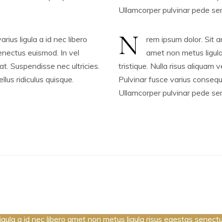
Ullamcorper pulvinar pede se
N
rius ligula a id nec libero
rem ipsum dolor. Sit a
enectus euismod. In vel
amet non metus ligula
iat. Suspendisse nec ultricies.
tristique. Nulla risus aliquam 
lus ridiculus quisque.
Pulvinar fusce varius consequa
Ullamcorper pulvinar pede se
igula a id nec libero amet non metus ligula risus egestas senectus