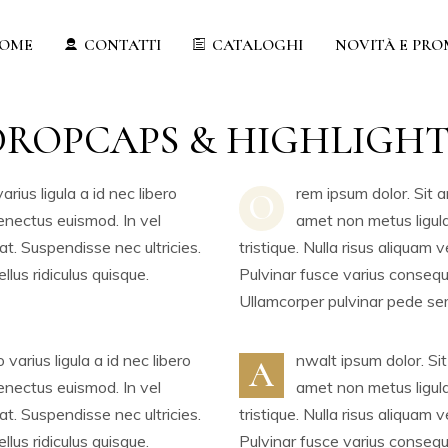
OME
CONTATTI
CATALOGHI
NOVITÀ E PRO
DROPCAPS & HIGHLIGHT
rius ligula a id nec libero
rem ipsum dolor. Sit a
O
enectus euismod. In vel
amet non metus ligula
iat. Suspendisse nec ultricies.
tristique. Nulla risus aliquam 
lus ridiculus quisque.
Pulvinar fusce varius consequa
Ullamcorper pulvinar pede se
varius ligula a id nec libero
nwalt ipsum dolor. Sit
A
enectus euismod. In vel
amet non metus ligula
iat. Suspendisse nec ultricies.
tristique. Nulla risus aliquam 
lus ridiculus quisque.
Pulvinar fusce varius consequa