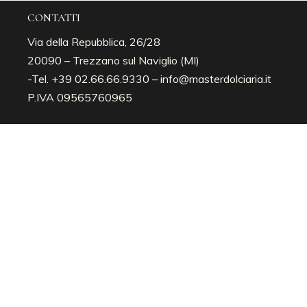
CONTATTI
Via della Repubblica, 26/28
20090 – Trezzano sul Naviglio (MI)
-Tel. +39 02.66.66.9330 –
info@masterdolciaria.it
P.IVA 09565760965