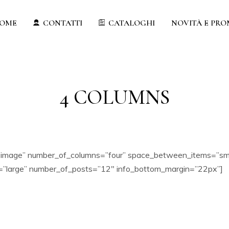
OME
CONTATTI
CATALOGHI
NOVITÀ E PRO
4 COLUMNS
ow-image” number_of_columns=”four” space_between_items=”sm
=”large” number_of_posts=”12″ info_bottom_margin=”22px”]